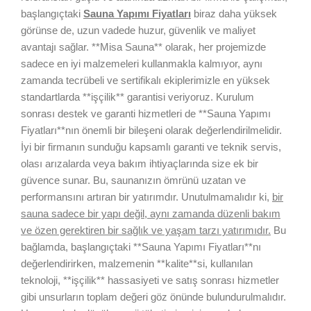
başlangıçtaki
Sauna Yapımı Fiyatları
biraz daha yüksek
görünse de, uzun vadede huzur, güvenlik ve maliyet
avantajı sağlar. **Misa Sauna** olarak, her projemizde
sadece en iyi malzemeleri kullanmakla kalmıyor, aynı
zamanda tecrübeli ve sertifikalı ekiplerimizle en yüksek
standartlarda **işçilik** garantisi veriyoruz. Kurulum
sonrası destek ve garanti hizmetleri de **Sauna Yapımı
Fiyatları**nın önemli bir bileşeni olarak değerlendirilmelidir.
İyi bir firmanın sunduğu kapsamlı garanti ve teknik servis,
olası arızalarda veya bakım ihtiyaçlarında size ek bir
güvence sunar. Bu, saunanızın ömrünü uzatan ve
performansını artıran bir yatırımdır. Unutulmamalıdır ki,
bir
sauna sadece bir yapı değil, aynı zamanda düzenli bakım
ve özen gerektiren bir sağlık ve yaşam tarzı yatırımıdır.
Bu
bağlamda, başlangıçtaki **Sauna Yapımı Fiyatları**nı
değerlendirirken, malzemenin **kalite**si, kullanılan
teknoloji, **işçilik** hassasiyeti ve satış sonrası hizmetler
gibi unsurların toplam değeri göz önünde bulundurulmalıdır.