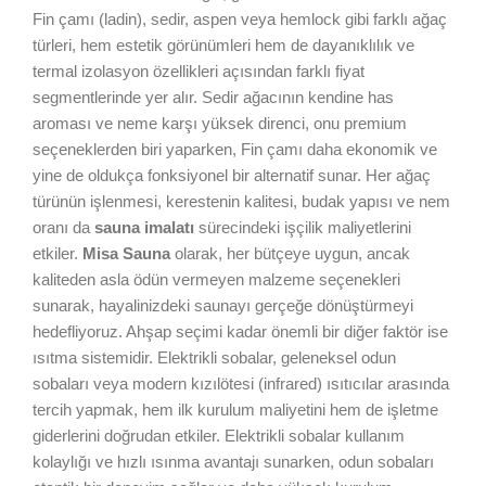
Fin çamı (ladin), sedir, aspen veya hemlock gibi farklı ağaç
türleri, hem estetik görünümleri hem de dayanıklılık ve
termal izolasyon özellikleri açısından farklı fiyat
segmentlerinde yer alır. Sedir ağacının kendine has
aroması ve neme karşı yüksek direnci, onu premium
seçeneklerden biri yaparken, Fin çamı daha ekonomik ve
yine de oldukça fonksiyonel bir alternatif sunar. Her ağaç
türünün işlenmesi, kerestenin kalitesi, budak yapısı ve nem
oranı da
sauna imalatı
sürecindeki işçilik maliyetlerini
etkiler.
Misa Sauna
olarak, her bütçeye uygun, ancak
kaliteden asla ödün vermeyen malzeme seçenekleri
sunarak, hayalinizdeki saunayı gerçeğe dönüştürmeyi
hedefliyoruz. Ahşap seçimi kadar önemli bir diğer faktör ise
ısıtma sistemidir. Elektrikli sobalar, geleneksel odun
sobaları veya modern kızılötesi (infrared) ısıtıcılar arasında
tercih yapmak, hem ilk kurulum maliyetini hem de işletme
giderlerini doğrudan etkiler. Elektrikli sobalar kullanım
kolaylığı ve hızlı ısınma avantajı sunarken, odun sobaları