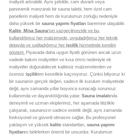
maliyeti artırabilir. Aynı şekilde, cam duvarlı veya
panoramik manzaralı bir sauna talebi, hem özel cam
panellerin maliyeti hem de kurulumun zorluğu nedeniyle
daha yüksek bir
sauna yapımı fiyatları
baremine ulaşabilir.
Kalite
,
Misa Sauna
‘nın vazgeçilmezidir ve bu,
kullandığımız her malzemede, uyguladığımız her teknik
detayda ve sağladığımız her
işçilik
hizmetinde kendini
gösterir.
Piyasada daha uygun fiyatlı görünen ancak uzun
vadede bakım maliyetleri ve kısa ömrü nedeniyle ek
maliyetler doğurabilecek kalitesiz malzemelerden ve
özensiz
işçilik
ten kesinlikle kaçınıyoruz. Çünkü biliyoruz ki
bir saunanın gerçek değeri, sadece ilk kurulum maliyetinde
değil, aynı zamanda yıllar boyunca sunacağı sorunsuz
kullanımda ve dayanıklılığında yatar.
Sauna imalatı
nda
deneyimli ve uzman ekiplerimiz, her aşamada titizlikle
çalışarak, saunanızın sadece estetik değil, aynı zamanda
fonksiyonel ve güvenli olmasını sağlar. Bu profesyonel
yaklaşım ve yüksek
kalite
standartları,
sauna yapımı
fiyatları
nı belirlerken önemli bir unsurdur. Kurulumun