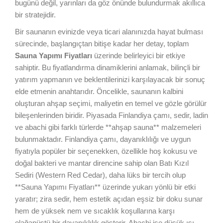
bugünü değil, yarınları da göz önünde bulundurmak akıllıca
bir stratejidir.
Bir saunanın evinizde veya ticari alanınızda hayat bulması
sürecinde, başlangıçtan bitişe kadar her detay, toplam
Sauna Yapımı Fiyatları
üzerinde belirleyici bir etkiye
sahiptir. Bu fiyatlandırma dinamiklerini anlamak, bilinçli bir
yatırım yapmanın ve beklentilerinizi karşılayacak bir sonuç
elde etmenin anahtarıdır. Öncelikle, saunanın kalbini
oluşturan ahşap seçimi, maliyetin en temel ve gözle görülür
bileşenlerinden biridir. Piyasada Finlandiya çamı, sedir, ladin
ve abachi gibi farklı türlerde **ahşap sauna** malzemeleri
bulunmaktadır. Finlandiya çamı, dayanıklılığı ve uygun
fiyatıyla popüler bir seçenekken, özellikle hoş kokusu ve
doğal bakteri ve mantar direncine sahip olan Batı Kızıl
Sediri (Western Red Cedar), daha lüks bir tercih olup
**Sauna Yapımı Fiyatları** üzerinde yukarı yönlü bir etki
yaratır; zira sedir, hem estetik açıdan eşsiz bir doku sunar
hem de yüksek nem ve sıcaklık koşullarına karşı
olağanüstü bir dayanıklılık gösterir. Abachi ise düşük ısı