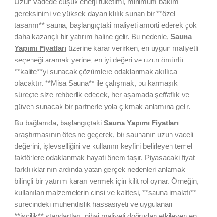
Uzun vadede düşük enerji tüketimi, minimum bakım
gereksinimi ve yüksek dayanıklılık sunan bir **özel
tasarım** sauna, başlangıçtaki maliyeti amorti ederek çok
daha kazançlı bir yatırım haline gelir. Bu nedenle,
Sauna
Yapımı Fiyatları
üzerine karar verirken, en uygun maliyetli
seçeneği aramak yerine, en iyi değeri ve uzun ömürlü
**kalite**yi sunacak çözümlere odaklanmak akıllıca
olacaktır. **Misa Sauna** ile çalışmak, bu karmaşık
süreçte size rehberlik edecek, her aşamada şeffaflık ve
güven sunacak bir partnerle yola çıkmak anlamına gelir.
Bu bağlamda, başlangıçtaki
Sauna Yapımı Fiyatları
araştırmasının ötesine geçerek, bir saunanın uzun vadeli
değerini, işlevselliğini ve kullanım keyfini belirleyen temel
faktörlere odaklanmak hayati önem taşır. Piyasadaki fiyat
farklılıklarının ardında yatan gerçek nedenleri anlamak,
bilinçli bir yatırım kararı vermek için kilit rol oynar. Örneğin,
kullanılan malzemelerin cinsi ve kalitesi, **sauna imalatı**
sürecindeki mühendislik hassasiyeti ve uygulanan
**işçilik** standartları, nihai maliyeti doğrudan etkileyen en