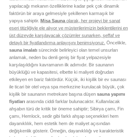
yapılacağı mekanın özelliklerine kadar pek çok dinamik
faktörün bir araya gelmesiyle şekillenen karmaşık bir
yapıya sahiptir.
Misa Sauna
olarak, her projeyi bir sanat
eseri titizliğiyle ele alıyor ve müşterilerimizin beklentilerini en
üst düzeyde karşılayacak çözümler sunarken, şeffaf ve
detaylı bir fiyatlandırma anlayışını benimsiyoruz.
Öncelikle,
sauna imalatı
sürecinde belirleyici olan temel unsurları
anlamak, neden bu denli geniş bir fiyat yelpazesiyle
karşılaşıldığını kavramanın ilk adımıdır. Bir saunanın
büyüklüğü ve kapasitesi, elbette ki maliyeti doğrudan
etkileyen en bariz faktördür. Küçük, iki kişilik bir ev saunası
ile ticari bir otel veya spa merkezine kurulacak büyük, çok
kişilik bir saunanın metrekare başına düşen
sauna yapımı
fiyatları
arasında ciddi farklar bulunacaktır. Kullanılacak
ahşabın türü de kritik bir öneme sahiptir; Sibirya çamı, Fin
çamı, Hemlock, sedir gibi farklı ahşap seçenekleri hem
dayanıklılık, hem estetik hem de maliyet açısından
değişkenlik gösterir. Örneğin, dayanıklılığı ve karakteristik