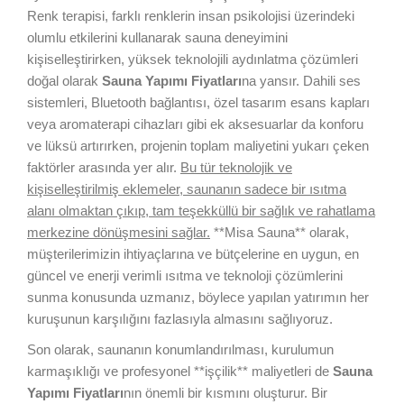
Renk terapisi, farklı renklerin insan psikolojisi üzerindeki
olumlu etkilerini kullanarak sauna deneyimini
kişiselleştirirken, yüksek teknolojili aydınlatma çözümleri
doğal olarak
Sauna Yapımı Fiyatları
na yansır. Dahili ses
sistemleri, Bluetooth bağlantısı, özel tasarım esans kapları
veya aromaterapi cihazları gibi ek aksesuarlar da konforu
ve lüksü artırırken, projenin toplam maliyetini yukarı çeken
faktörler arasında yer alır.
Bu tür teknolojik ve
kişiselleştirilmiş eklemeler, saunanın sadece bir ısıtma
alanı olmaktan çıkıp, tam teşekküllü bir sağlık ve rahatlama
merkezine dönüşmesini sağlar.
**Misa Sauna** olarak,
müşterilerimizin ihtiyaçlarına ve bütçelerine en uygun, en
güncel ve enerji verimli ısıtma ve teknoloji çözümlerini
sunma konusunda uzmanız, böylece yapılan yatırımın her
kuruşunun karşılığını fazlasıyla almasını sağlıyoruz.
Son olarak, saunanın konumlandırılması, kurulumun
karmaşıklığı ve profesyonel **işçilik** maliyetleri de
Sauna
Yapımı Fiyatları
nın önemli bir kısmını oluşturur. Bir