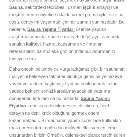
Sauna
, sektördeki tecrübesi, uzman
işçilik
anlayışı ve
müşteri memnuniyetine odaklı hizmet prensibiyle, size bu
eşsiz deneyimi yaşatmak için her zaman yanınızdadır. Bu
nedenle,
Sauna Yapımı Fiyatları
üzerine yapılan
araştırmalarınızda, sadece maliyeti değil, aynı zamanda
sunulan
kalite
yi, hizmet kapsamını ve firmanın
referanslarını da mutlaka göz önünde bulundurmanızı
tavsiye ederiz.
Daha önceki bölümde de vurguladığımız gibi, bir saunanın
maliyetini belirleyen faktörler oldukça geniş bir yelpazeye
yayılır ve sadece başlangıç fiyatına odaklanmak, uzun
vadede beklentilerinizi karşılamayacak bir yatırıma
dönüşebilir. İşte tam da bu noktada,
Sauna Yapımı
Fiyatları
konusunu derinlemesine ele alırken, her bir
detayın ne denli kritik olduğunu görmek önem
kazanmaktadır. Bir saunanın yapım sürecinde kullanılan
malzemenin türü, doğrudan maliyeti etkileyen en temel
unsurlardan biridir. Örneğin, geleneksel olarak tercih edilen