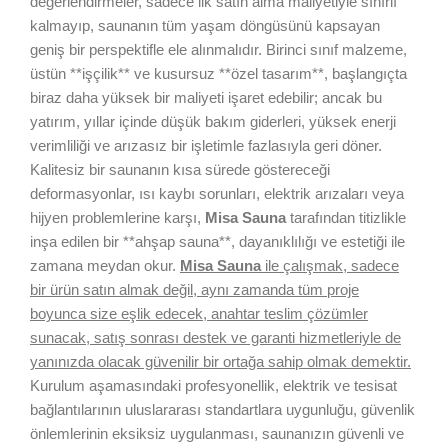
değerlendirmeler, sadece ilk satın alma maliyetiyle sınırlı
kalmayıp, saunanın tüm yaşam döngüsünü kapsayan
geniş bir perspektifle ele alınmalıdır. Birinci sınıf malzeme,
üstün **işçilik** ve kusursuz **özel tasarım**, başlangıçta
biraz daha yüksek bir maliyeti işaret edebilir; ancak bu
yatırım, yıllar içinde düşük bakım giderleri, yüksek enerji
verimliliği ve arızasız bir işletimle fazlasıyla geri döner.
Kalitesiz bir saunanın kısa sürede göstereceği
deformasyonlar, ısı kaybı sorunları, elektrik arızaları veya
hijyen problemlerine karşı,
Misa Sauna
tarafından titizlikle
inşa edilen bir **ahşap sauna**, dayanıklılığı ve estetiği ile
zamana meydan okur.
Misa Sauna
ile çalışmak, sadece
bir ürün satın almak değil, aynı zamanda tüm proje
boyunca size eşlik edecek, anahtar teslim çözümler
sunacak, satış sonrası destek ve garanti hizmetleriyle de
yanınızda olacak güvenilir bir ortağa sahip olmak demektir.
Kurulum aşamasındaki profesyonellik, elektrik ve tesisat
bağlantılarının uluslararası standartlara uygunluğu, güvenlik
önlemlerinin eksiksiz uygulanması, saunanızın güvenli ve