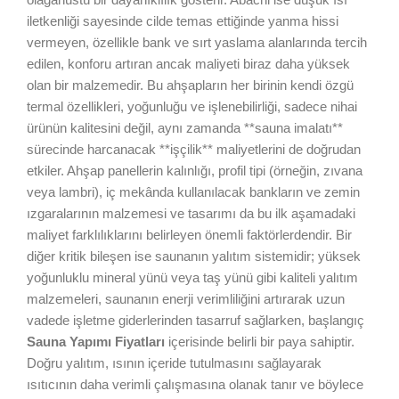
iletkenliği sayesinde cilde temas ettiğinde yanma hissi
vermeyen, özellikle bank ve sırt yaslama alanlarında tercih
edilen, konforu artıran ancak maliyeti biraz daha yüksek
olan bir malzemedir. Bu ahşapların her birinin kendi özgü
termal özellikleri, yoğunluğu ve işlenebilirliği, sadece nihai
ürünün kalitesini değil, aynı zamanda **sauna imalatı**
sürecinde harcanacak **işçilik** maliyetlerini de doğrudan
etkiler. Ahşap panellerin kalınlığı, profil tipi (örneğin, zıvana
veya lambri), iç mekânda kullanılacak bankların ve zemin
ızgaralarının malzemesi ve tasarımı da bu ilk aşamadaki
maliyet farklılıklarını belirleyen önemli faktörlerdendir. Bir
diğer kritik bileşen ise saunanın yalıtım sistemidir; yüksek
yoğunluklu mineral yünü veya taş yünü gibi kaliteli yalıtım
malzemeleri, saunanın enerji verimliliğini artırarak uzun
vadede işletme giderlerinden tasarruf sağlarken, başlangıç
Sauna Yapımı Fiyatları
içerisinde belirli bir paya sahiptir.
Doğru yalıtım, ısının içeride tutulmasını sağlayarak
ısıtıcının daha verimli çalışmasına olanak tanır ve böylece