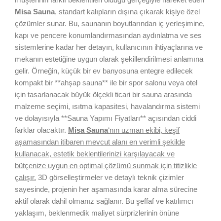
Misa Sauna
, standart kalıpların dışına çıkarak kişiye özel
çözümler sunar. Bu, saunanın boyutlarından iç yerleşimine,
kapı ve pencere konumlandırmasından aydınlatma ve ses
sistemlerine kadar her detayın, kullanıcının ihtiyaçlarına ve
mekanın estetiğine uygun olarak şekillendirilmesi anlamına
gelir. Örneğin, küçük bir ev banyosuna entegre edilecek
kompakt bir **ahşap sauna** ile bir spor salonu veya otel
için tasarlanacak büyük ölçekli ticari bir sauna arasında
malzeme seçimi, ısıtma kapasitesi, havalandırma sistemi
ve dolayısıyla **Sauna Yapımı Fiyatları** açısından ciddi
farklar olacaktır.
Misa Sauna
‘nın uzman ekibi, keşif
aşamasından itibaren mevcut alanı en verimli şekilde
kullanacak, estetik beklentilerinizi karşılayacak ve
bütçenize uygun en optimal çözümü sunmak için titizlikle
çalışır.
3D görselleştirmeler ve detaylı teknik çizimler
sayesinde, projenin her aşamasında karar alma sürecine
aktif olarak dahil olmanız sağlanır. Bu şeffaf ve katılımcı
yaklaşım, beklenmedik maliyet sürprizlerinin önüne