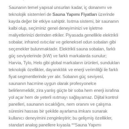
Saunanın temel yapısal unsurları kadar, iç donanımı ve
teknolojik sistemleri de
Sauna Yapımı Fiyatları
üzerinde
kayda değer bir etkiye sahiptir. Isıtma sistemi, bir saunanın
kalbi olup, seçiminiz genel deneyiminizi ve işletme
maliyetlerinizi derinden etkiler. Piyasada genellikle elektrikli
sobalar, infrared ısıtıcılar ve geleneksel odun sobaları gibi
seçenekler bulunmaktadır. Elektrikli sauna sobaları, farklı
güç seviyelerinde (kW) ve farklı markalarda sunulur;
Harvia, Tylo, Helo gibi global markaların ürünleri, sundukları
teknolojik özellikler, dayanıklılık ve enerji verimliliği ile farklı
fiyat segmentlerinde yer alır. Sobanın güç seviyesi,
saunanın hacmine uygun olarak profesyonelce
belirlenmelidir, zira yanlış güçte bir soba hem enerji israfına
yol açar hem de yeterli ısıtmayı sağlayamaz. Dijital kontrol
panelleri, saunanın sıcaklığını, nem oranını ve çalışma
süresini hassas bir şekilde ayarlama imkanı sunarak
kullanıcı deneyimini zenginleştirir; bu gelişmiş özellikler,
standart analog panellere kıyasla **Sauna Yapımı