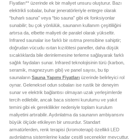
Fiyatları** üzerinde ek bir maliyet unsuru oluşturur. Bazı
elektrikli sobalar, buhar jeneratörleriyle entegre olarak
“buharlı sauna” veya “bio sauna” gibi ek fonksiyonlar
sunabilir; bu çok yönlülük, saunanın kullanım çeşitliliğini
artırsa da, elbette maliyeti de paralel olarak yükseltir.
Infrared saunalar ise farklı bir ısıtma prensibine sahiptir;
doğrudan vücudu ısıtan kızılötesi paneller, daha düşük
sıcaklıklarda bile derinlemesine terleme sağlayarak farklı
sağlık faydaları sunar. Infrared teknolojisinin türü (karbon,
seramik, magnezyum gibi) ve panel sayısı, bu tip
saunaların
Sauna Yapımı Fiyatları
üzerinde belirleyici rol
oynar. Geleneksel odun sobaları ise rustik bir deneyim
sunar ve elektrik bağlantısı olmayan uzak yerleşimlerde
tercih edilebilir, ancak baca sistemi kurulumu ve yakıt
temini gibi ek gereklilikler nedeniyle toplam kurulum
maliyetini artırabilir. Aydınlatma da saunanın ambiyansını
büyük ölçüde etkileyen bir unsurdur. Standart
armatürlerden, renk terapisi (kromoterapi) özellikli LED
aydınlatma sistemlerine kadar çeşitli seçenekler mevcuttur.