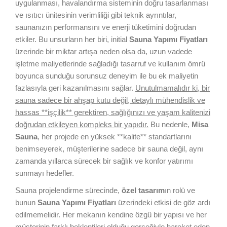
uygulanması, havalandırma sisteminin doğru tasarlanması
ve ısıtıcı ünitesinin verimliliği gibi teknik ayrıntılar,
saunanızın performansını ve enerji tüketimini doğrudan
etkiler. Bu unsurların her biri, initial
Sauna Yapımı Fiyatları
üzerinde bir miktar artışa neden olsa da, uzun vadede
işletme maliyetlerinde sağladığı tasarruf ve kullanım ömrü
boyunca sunduğu sorunsuz deneyim ile bu ek maliyetin
fazlasıyla geri kazanılmasını sağlar.
Unutulmamalıdır ki, bir
sauna sadece bir ahşap kutu değil, detaylı mühendislik ve
hassas **işçilik** gerektiren, sağlığınızı ve yaşam kalitenizi
doğrudan etkileyen kompleks bir yapıdır.
Bu nedenle,
Misa
Sauna
, her projede en yüksek **kalite** standartlarını
benimseyerek, müşterilerine sadece bir sauna değil, aynı
zamanda yıllarca sürecek bir sağlık ve konfor yatırımı
sunmayı hedefler.
Sauna projelendirme sürecinde,
özel tasarım
ın rolü ve
bunun
Sauna Yapımı Fiyatları
üzerindeki etkisi de göz ardı
edilmemelidir. Her mekanın kendine özgü bir yapısı ve her
müşterinin farklı beklentileri olduğu gerçeğiyle hareket eden