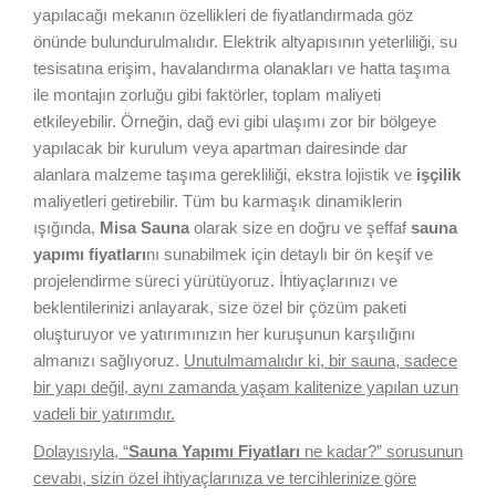
yapılacağı mekanın özellikleri de fiyatlandırmada göz
önünde bulundurulmalıdır. Elektrik altyapısının yeterliliği, su
tesisatına erişim, havalandırma olanakları ve hatta taşıma
ile montajın zorluğu gibi faktörler, toplam maliyeti
etkileyebilir. Örneğin, dağ evi gibi ulaşımı zor bir bölgeye
yapılacak bir kurulum veya apartman dairesinde dar
alanlara malzeme taşıma gerekliliği, ekstra lojistik ve
işçilik
maliyetleri getirebilir. Tüm bu karmaşık dinamiklerin
ışığında,
Misa Sauna
olarak size en doğru ve şeffaf
sauna
yapımı fiyatları
nı sunabilmek için detaylı bir ön keşif ve
projelendirme süreci yürütüyoruz. İhtiyaçlarınızı ve
beklentilerinizi anlayarak, size özel bir çözüm paketi
oluşturuyor ve yatırımınızın her kuruşunun karşılığını
almanızı sağlıyoruz.
Unutulmamalıdır ki, bir sauna, sadece
bir yapı değil, aynı zamanda yaşam kalitenize yapılan uzun
vadeli bir yatırımdır.
Dolayısıyla, “
Sauna Yapımı Fiyatları
ne kadar?” sorusunun
cevabı, sizin özel ihtiyaçlarınıza ve tercihlerinize göre