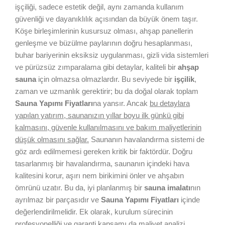
işçiliği, sadece estetik değil, aynı zamanda kullanım
güvenliği ve dayanıklılık açısından da büyük önem taşır.
Köşe birleşimlerinin kusursuz olması, ahşap panellerin
genleşme ve büzülme paylarının doğru hesaplanması,
buhar bariyerinin eksiksiz uygulanması, gizli vida sistemleri
ve pürüzsüz zımparalama gibi detaylar, kaliteli bir
ahşap
sauna
için olmazsa olmazlardır. Bu seviyede bir
işçilik
,
zaman ve uzmanlık gerektirir; bu da doğal olarak toplam
Sauna Yapımı Fiyatları
na yansır. Ancak
bu detaylara
yapılan yatırım, saunanızın yıllar boyu ilk günkü gibi
kalmasını, güvenle kullanılmasını ve bakım maliyetlerinin
düşük olmasını sağlar.
Saunanın havalandırma sistemi de
göz ardı edilmemesi gereken kritik bir faktördür. Doğru
tasarlanmış bir havalandırma, saunanın içindeki hava
kalitesini korur, aşırı nem birikimini önler ve ahşabın
ömrünü uzatır. Bu da, iyi planlanmış bir
sauna imalatı
nın
ayrılmaz bir parçasıdır ve
Sauna Yapımı Fiyatları
içinde
değerlendirilmelidir. Ek olarak, kurulum sürecinin
profesyonelliği ve garanti kapsamı da maliyet analizi