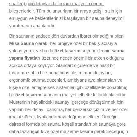
saatleri) gibi detaylar da toplam maliyetin önemli
bileşenleridir.
Tüm bu unsurların bir araya gelişi, sizin için
en uygun ve beklentilerinizi karşılayan bir sauna deneyimi
yaratmanın anahtarıdır.
Bir saunanın sadece dört duvardan ibaret olmadığını bilen
Misa Sauna
olarak, her projeye özel bir bakış açısıyla
yaklaşıyoruz ve bu da
özel tasarım
seçeneklerinin
sauna
yapımı fiyatları
üzerinde neden önemli bir etken olduğunu
açıkça ortaya koyuyor. Standart ölçülerde ve basit bir
tasarıma sahip bir sauna odası ile, mimari detayları,
ergonomik oturma düzenleri, ambiyans aydınlatmaları ve
kişiye özel entegre ses sistemleri gibi özelliklerle donatılmış
bir
özel tasarım
saunanın maliyeti elbette ki farklı olacaktır.
Müşterinin hayalindeki saunayı gerçeğe dönüştürmek için
yapılan her detaylı çalışma, her benzersiz çizim ve her özel
imalat süreci, fiyatlandırmayı doğrudan etkiler. Örneğin,
dairesel formda bir sauna, köşeli standart bir saunaya göre
daha fazla
işçilik
ve özel malzeme kesimi gerektireceği için