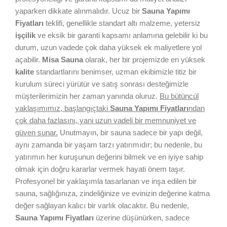
yaparken dikkate alınmalıdır. Ucuz bir
Sauna Yapımı
Fiyatları
teklifi, genellikle standart altı malzeme, yetersiz
işçilik
ve eksik bir garanti kapsamı anlamına gelebilir ki bu
durum, uzun vadede çok daha yüksek ek maliyetlere yol
açabilir.
Misa Sauna
olarak, her bir projemizde en yüksek
kalite
standartlarını benimser, uzman ekibimizle titiz bir
kurulum süreci yürütür ve satış sonrası desteğimizle
müşterilerimizin her zaman yanında oluruz.
Bu bütüncül
yaklaşımımız, başlangıçtaki
Sauna Yapımı Fiyatları
ndan
çok daha fazlasını, yani uzun vadeli bir memnuniyet ve
güven sunar.
Unutmayın, bir sauna sadece bir yapı değil,
aynı zamanda bir yaşam tarzı yatırımıdır; bu nedenle, bu
yatırımın her kuruşunun değerini bilmek ve en iyiye sahip
olmak için doğru kararlar vermek hayati önem taşır.
Profesyonel bir yaklaşımla tasarlanan ve inşa edilen bir
sauna, sağlığınıza, zindeliğinize ve evinizin değerine katma
değer sağlayan kalıcı bir varlık olacaktır. Bu nedenle,
Sauna Yapımı Fiyatları
üzerine düşünürken, sadece