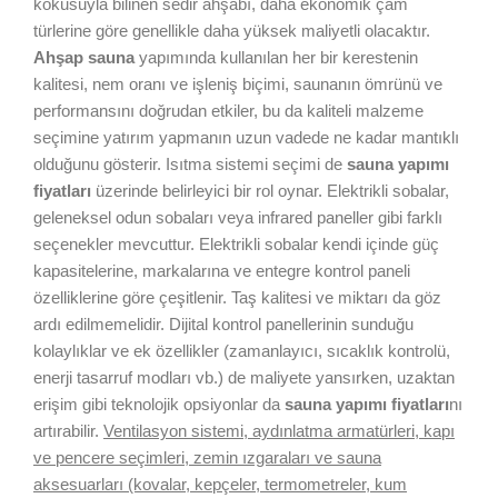
kokusuyla bilinen sedir ahşabı, daha ekonomik çam
türlerine göre genellikle daha yüksek maliyetli olacaktır.
Ahşap sauna
yapımında kullanılan her bir kerestenin
kalitesi, nem oranı ve işleniş biçimi, saunanın ömrünü ve
performansını doğrudan etkiler, bu da kaliteli malzeme
seçimine yatırım yapmanın uzun vadede ne kadar mantıklı
olduğunu gösterir. Isıtma sistemi seçimi de
sauna yapımı
fiyatları
üzerinde belirleyici bir rol oynar. Elektrikli sobalar,
geleneksel odun sobaları veya infrared paneller gibi farklı
seçenekler mevcuttur. Elektrikli sobalar kendi içinde güç
kapasitelerine, markalarına ve entegre kontrol paneli
özelliklerine göre çeşitlenir. Taş kalitesi ve miktarı da göz
ardı edilmemelidir. Dijital kontrol panellerinin sunduğu
kolaylıklar ve ek özellikler (zamanlayıcı, sıcaklık kontrolü,
enerji tasarruf modları vb.) de maliyete yansırken, uzaktan
erişim gibi teknolojik opsiyonlar da
sauna yapımı fiyatları
nı
artırabilir.
Ventilasyon sistemi, aydınlatma armatürleri, kapı
ve pencere seçimleri, zemin ızgaraları ve sauna
aksesuarları (kovalar, kepçeler, termometreler, kum