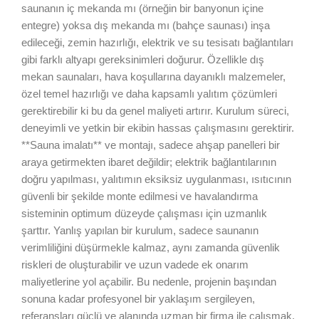
saunanın iç mekanda mı (örneğin bir banyonun içine
entegre) yoksa dış mekanda mı (bahçe saunası) inşa
edileceği, zemin hazırlığı, elektrik ve su tesisatı bağlantıları
gibi farklı altyapı gereksinimleri doğurur. Özellikle dış
mekan saunaları, hava koşullarına dayanıklı malzemeler,
özel temel hazırlığı ve daha kapsamlı yalıtım çözümleri
gerektirebilir ki bu da genel maliyeti artırır. Kurulum süreci,
deneyimli ve yetkin bir ekibin hassas çalışmasını gerektirir.
**Sauna imalatı** ve montajı, sadece ahşap panelleri bir
araya getirmekten ibaret değildir; elektrik bağlantılarının
doğru yapılması, yalıtımın eksiksiz uygulanması, ısıtıcının
güvenli bir şekilde monte edilmesi ve havalandırma
sisteminin optimum düzeyde çalışması için uzmanlık
şarttır. Yanlış yapılan bir kurulum, sadece saunanın
verimliliğini düşürmekle kalmaz, aynı zamanda güvenlik
riskleri de oluşturabilir ve uzun vadede ek onarım
maliyetlerine yol açabilir. Bu nedenle, projenin başından
sonuna kadar profesyonel bir yaklaşım sergileyen,
referansları güçlü ve alanında uzman bir firma ile çalışmak,