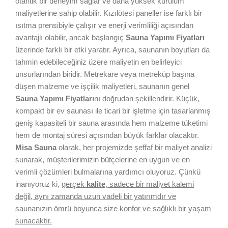
otantik bir deneyim sağlar ve daha yüksek kurulum
maliyetlerine sahip olabilir. Kızılötesi paneller ise farklı bir
ısıtma prensibiyle çalışır ve enerji verimliliği açısından
avantajlı olabilir, ancak başlangıç
Sauna Yapımı Fiyatları
üzerinde farklı bir etki yaratır. Ayrıca, saunanın boyutları da
tahmin edebileceğiniz üzere maliyetin en belirleyici
unsurlarından biridir. Metrekare veya metreküp başına
düşen malzeme ve işçilik maliyetleri, saunanın genel
Sauna Yapımı Fiyatları
nı doğrudan şekillendirir. Küçük,
kompakt bir ev saunası ile ticari bir işletme için tasarlanmış
geniş kapasiteli bir sauna arasında hem malzeme tüketimi
hem de montaj süresi açısından büyük farklar olacaktır.
Misa Sauna
olarak, her projemizde şeffaf bir maliyet analizi
sunarak, müşterilerimizin bütçelerine en uygun ve en
verimli çözümleri bulmalarına yardımcı oluyoruz. Çünkü
inanıyoruz ki,
gerçek
kalite
, sadece bir maliyet kalemi
değil, aynı zamanda uzun vadeli bir yatırımdır ve
saunanızın ömrü boyunca size konfor ve sağlıklı bir yaşam
sunacaktır.