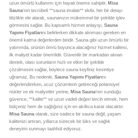
uzun ömürlü kullanımı için hayati öneme sahiptir.
Misa
Sauna
‘nın tecrübeli **sauna imalatı** ekibi, her bir detayı
titizlikle ele alarak, saunanızın mükemmel bir şekilde işlev
görmesini sağlar. Bu kapsamlı hizmet anlayışı,
Sauna
Yapımı Fiyatları
nı belirlerken dikkate alınması gereken en
önemli katma değerlerden biridir. Sauna gibi uzun ömürlü bir
yatırımda, ürünün ömrü boyunca alacağınız hizmet kalitesi,
ilk maliyet kadar önemlidir. Güvenilir bir markadan alınan
destek, olası sorunların hızlı ve etkin bir şekilde
çözülmesini sağlar, böylece sauna keyfiniz kesintiye
uğramaz. Bu nedenle,
Sauna Yapımı Fiyatları
nı
değerlendirirken, ucuz çözümlerin getireceği potansiyel
riskler ve ek maliyetler yerine,
Misa Sauna
‘nın sunduğu
güvence, **kalite** ve uzun vadeli değeri tercih etmek, hem
bütçeniz hem de sağlığınız için en akıllıca karar olacaktır.
Misa Sauna
olarak, size sadece bir sauna değil, yaşam
kalitenizi artıran, yıllarca sürecek bir lüks ve sağlık
deneyimi sunmayı taahhüt ediyoruz.