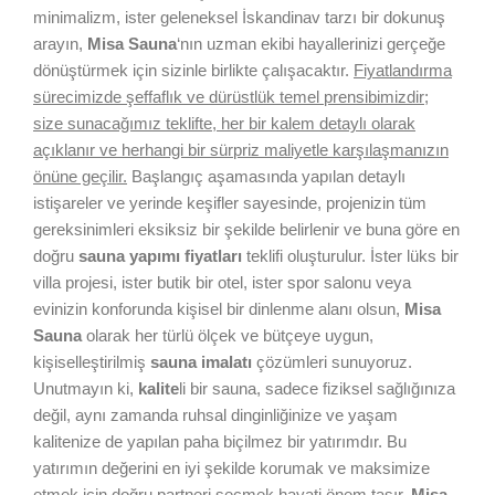
minimalizm, ister geleneksel İskandinav tarzı bir dokunuş
arayın,
Misa Sauna
‘nın uzman ekibi hayallerinizi gerçeğe
dönüştürmek için sizinle birlikte çalışacaktır.
Fiyatlandırma
sürecimizde şeffaflık ve dürüstlük temel prensibimizdir;
size sunacağımız teklifte, her bir kalem detaylı olarak
açıklanır ve herhangi bir sürpriz maliyetle karşılaşmanızın
önüne geçilir.
Başlangıç aşamasında yapılan detaylı
istişareler ve yerinde keşifler sayesinde, projenizin tüm
gereksinimleri eksiksiz bir şekilde belirlenir ve buna göre en
doğru
sauna yapımı fiyatları
teklifi oluşturulur. İster lüks bir
villa projesi, ister butik bir otel, ister spor salonu veya
evinizin konforunda kişisel bir dinlenme alanı olsun,
Misa
Sauna
olarak her türlü ölçek ve bütçeye uygun,
kişiselleştirilmiş
sauna imalatı
çözümleri sunuyoruz.
Unutmayın ki,
kalite
li bir sauna, sadece fiziksel sağlığınıza
değil, aynı zamanda ruhsal dinginliğinize ve yaşam
kalitenize de yapılan paha biçilmez bir yatırımdır. Bu
yatırımın değerini en iyi şekilde korumak ve maksimize
etmek için doğru partneri seçmek hayati önem taşır.
Misa