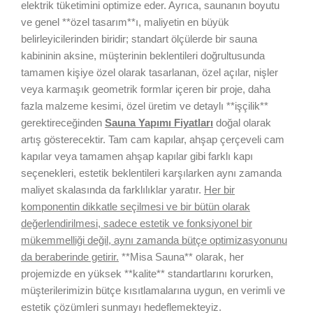
elektrik tüketimini optimize eder. Ayrıca, saunanın boyutu
ve genel **özel tasarım**ı, maliyetin en büyük
belirleyicilerinden biridir; standart ölçülerde bir sauna
kabininin aksine, müşterinin beklentileri doğrultusunda
tamamen kişiye özel olarak tasarlanan, özel açılar, nişler
veya karmaşık geometrik formlar içeren bir proje, daha
fazla malzeme kesimi, özel üretim ve detaylı **işçilik**
gerektireceğinden
Sauna Yapımı Fiyatları
doğal olarak
artış gösterecektir. Tam cam kapılar, ahşap çerçeveli cam
kapılar veya tamamen ahşap kapılar gibi farklı kapı
seçenekleri, estetik beklentileri karşılarken aynı zamanda
maliyet skalasında da farklılıklar yaratır.
Her bir
komponentin dikkatle seçilmesi ve bir bütün olarak
değerlendirilmesi, sadece estetik ve fonksiyonel bir
mükemmelliği değil, aynı zamanda bütçe optimizasyonunu
da beraberinde getirir.
**Misa Sauna** olarak, her
projemizde en yüksek **kalite** standartlarını korurken,
müşterilerimizin bütçe kısıtlamalarına uygun, en verimli ve
estetik çözümleri sunmayı hedeflemekteyiz.