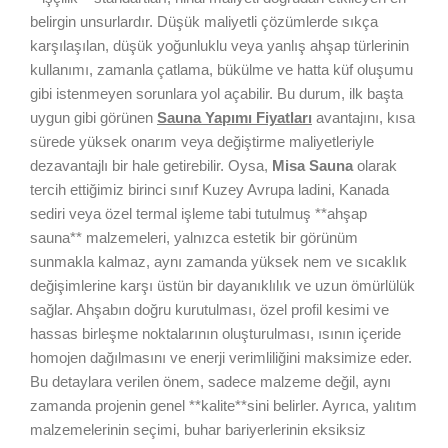
belirgin unsurlardır. Düşük maliyetli çözümlerde sıkça
karşılaşılan, düşük yoğunluklu veya yanlış ahşap türlerinin
kullanımı, zamanla çatlama, bükülme ve hatta küf oluşumu
gibi istenmeyen sorunlara yol açabilir. Bu durum, ilk başta
uygun gibi görünen
Sauna Yapımı Fiyatları
avantajını, kısa
sürede yüksek onarım veya değiştirme maliyetleriyle
dezavantajlı bir hale getirebilir. Oysa,
Misa Sauna
olarak
tercih ettiğimiz birinci sınıf Kuzey Avrupa ladini, Kanada
sediri veya özel termal işleme tabi tutulmuş **ahşap
sauna** malzemeleri, yalnızca estetik bir görünüm
sunmakla kalmaz, aynı zamanda yüksek nem ve sıcaklık
değişimlerine karşı üstün bir dayanıklılık ve uzun ömürlülük
sağlar. Ahşabın doğru kurutulması, özel profil kesimi ve
hassas birleşme noktalarının oluşturulması, ısının içeride
homojen dağılmasını ve enerji verimliliğini maksimize eder.
Bu detaylara verilen önem, sadece malzeme değil, aynı
zamanda projenin genel **kalite**sini belirler. Ayrıca, yalıtım
malzemelerinin seçimi, buhar bariyerlerinin eksiksiz