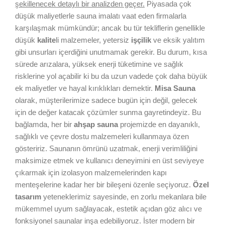
şekillenecek detaylı bir analizden geçer.
Piyasada çok
düşük maliyetlerle sauna imalatı vaat eden firmalarla
karşılaşmak mümkündür; ancak bu tür tekliflerin genellikle
düşük
kalite
li malzemeler, yetersiz
işçilik
ve eksik yalıtım
gibi unsurları içerdiğini unutmamak gerekir. Bu durum, kısa
sürede arızalara, yüksek enerji tüketimine ve sağlık
risklerine yol açabilir ki bu da uzun vadede çok daha büyük
ek maliyetler ve hayal kırıklıkları demektir.
Misa Sauna
olarak, müşterilerimize sadece bugün için değil, gelecek
için de değer katacak çözümler sunma gayretindeyiz. Bu
bağlamda, her bir
ahşap sauna
projemizde en dayanıklı,
sağlıklı ve çevre dostu malzemeleri kullanmaya özen
gösteririz. Saunanın ömrünü uzatmak, enerji verimliliğini
maksimize etmek ve kullanıcı deneyimini en üst seviyeye
çıkarmak için izolasyon malzemelerinden kapı
menteşelerine kadar her bir bileşeni özenle seçiyoruz.
Özel
tasarım
yeteneklerimiz sayesinde, en zorlu mekanlara bile
mükemmel uyum sağlayacak, estetik açıdan göz alıcı ve
fonksiyonel saunalar inşa edebiliyoruz. İster modern bir