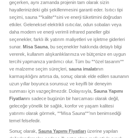
geçerken, aynı zamanda projenin tam olarak sizin
hayallerinizdeki gibi şekillenmesini garanti eder. Isıtıcı tipi
seçimi, sauna **kalite**sini ve enerji tüketimini doğrudan
etkiler. Geleneksel elektrikli ısıtıcılar, odun sobaları veya
daha modern ve enerji verimli infrared paneller gibi
seçenekler, farklı ilk yatırım maliyetleri ve işletme giderleri
sunar.
Misa Sauna
, bu seçenekler hakkında detaylı bilgi
vererek, kullanım alışkanlıklarınıza ve bütçenize en uygun
tercihi yapmanıza yardımcı olur. Tüm bu **özel tasarım**
ve malzeme seçim süreçleri,
sauna imalatı
nın
karmaşıklığını artırsa da, sonuç olarak elde edilen saunanın
uzun yıllar boyunca sorunsuz ve keyifli bir deneyim
sunması için vazgeçilmezdir. Dolayısıyla,
Sauna Yapımı
Fiyatları
nı sadece bugünün bir harcaması olarak değil,
geleceğe yönelik bir sağlık, konfor ve yaşam kalitesi
yatırımı olarak görmek, **Misa Sauna**’nın benimsediği
temel felsefedir.
Sonuç olarak,
Sauna Yapımı Fiyatları
üzerine yapılan